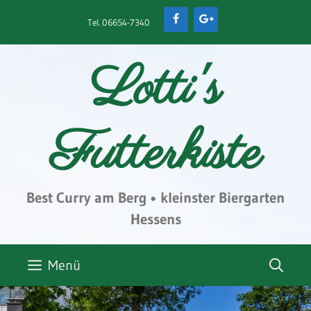
Zum
Tel.
06654-7340
Inhalt
springen
Lotti's
Futterkiste
Best Curry am Berg • kleinster Biergarten
Hessens
Menü